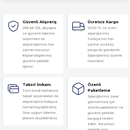
Bu ürüne ilk yorumu siz yapın!
Güvenli Alışveriş
Ücretsiz Kargo
Yorum Yaz
256-bit SSL altyapısı
1000 TL ve üzeri
ve güvenli ödeme
siparişleriniz
sistemleri ile
Türkiye’nin her
alışverişleriniz her
yerine ücretsiz
zaman korunur.
kargo ile gönderilir.
Kişisel bilgileriniz
Siparişleriniz özenle
güvenli şekilde
hazırlanır.
işlenir.
Taksit İmkanı
Özenli
Tüm kredi kartlarına
Paketleme
taksit seçenekleri ile
Siparişleriniz zarar
alışverişinizi kolayca
görmemesi için
tamamlayabilirsiniz.
özenle paketlenir ve
Size uygun ödeme
güvenli şekilde
planını seçebilirsiniz.
kargoya teslim
edilir. Sorunsuz
şekilde size