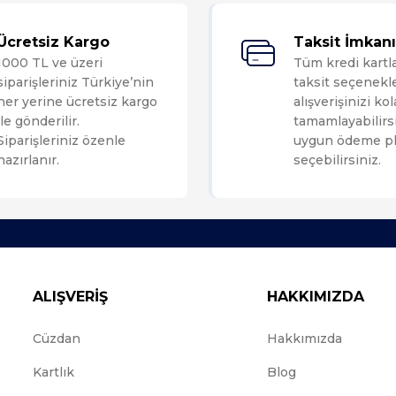
Bu ürüne ilk yorumu siz yapın!
Ücretsiz Kargo
Taksit İmkanı
1000 TL ve üzeri
Tüm kredi kartl
Yorum Yaz
siparişleriniz Türkiye’nin
taksit seçenekle
her yerine ücretsiz kargo
alışverişinizi ko
ile gönderilir.
tamamlayabilirsi
Siparişleriniz özenle
uygun ödeme pl
hazırlanır.
seçebilirsiniz.
ALIŞVERİŞ
HAKKIMIZDA
Cüzdan
Hakkımızda
Kartlık
Blog