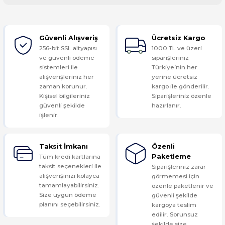
Bu ürüne ilk yorumu siz yapın!
Güvenli Alışveriş
Ücretsiz Kargo
Yorum Yaz
256-bit SSL altyapısı
1000 TL ve üzeri
ve güvenli ödeme
siparişleriniz
sistemleri ile
Türkiye’nin her
alışverişleriniz her
yerine ücretsiz
zaman korunur.
kargo ile gönderilir.
Kişisel bilgileriniz
Siparişleriniz özenle
güvenli şekilde
hazırlanır.
işlenir.
Taksit İmkanı
Özenli
Tüm kredi kartlarına
Paketleme
taksit seçenekleri ile
Siparişleriniz zarar
alışverişinizi kolayca
görmemesi için
tamamlayabilirsiniz.
özenle paketlenir ve
Size uygun ödeme
güvenli şekilde
planını seçebilirsiniz.
kargoya teslim
edilir. Sorunsuz
şekilde size