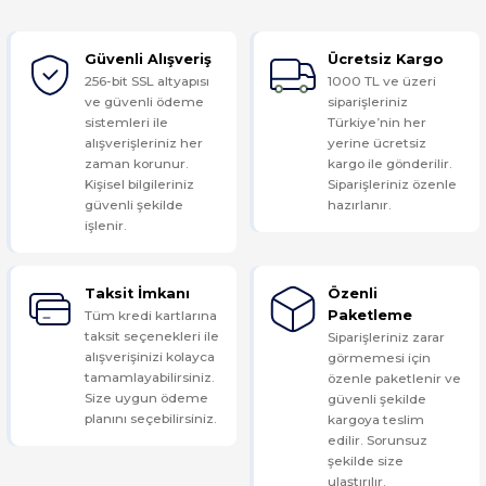
Güvenli Alışveriş
Ücretsiz Kargo
Yorum Yaz
256-bit SSL altyapısı
1000 TL ve üzeri
ve güvenli ödeme
siparişleriniz
sistemleri ile
Türkiye’nin her
alışverişleriniz her
yerine ücretsiz
zaman korunur.
kargo ile gönderilir.
Kişisel bilgileriniz
Siparişleriniz özenle
güvenli şekilde
hazırlanır.
işlenir.
Taksit İmkanı
Özenli
Tüm kredi kartlarına
Paketleme
taksit seçenekleri ile
Siparişleriniz zarar
alışverişinizi kolayca
görmemesi için
tamamlayabilirsiniz.
özenle paketlenir ve
Size uygun ödeme
güvenli şekilde
planını seçebilirsiniz.
kargoya teslim
edilir. Sorunsuz
şekilde size
ulaştırılır.