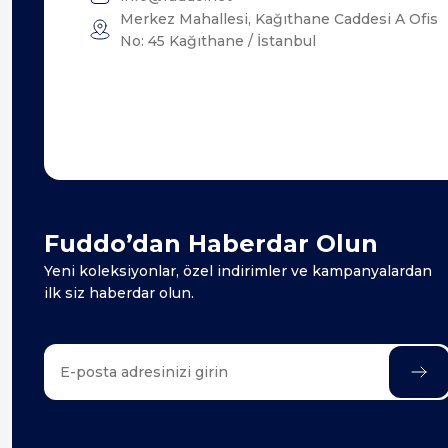
Merkez Mahallesi, Kağıthane Caddesi A Ofis
No: 45 Kağıthane / İstanbul
Fuddo’dan Haberdar Olun
Yeni koleksiyonlar, özel indirimler ve kampanyalardan
ilk siz haberdar olun.