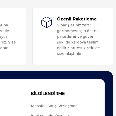
Özenli Paketleme
arına
Siparişleriniz zarar
ri ile
görmemesi için özenle
layca
paketlenir ve güvenli
niz. Size
şekilde kargoya teslim
anını
edilir. Sorunsuz şekilde
size ulaştırılır.
BİLGİLENDİRME
Mesafeli Satış Sözleşmesi
İptal ve İade Koşulları