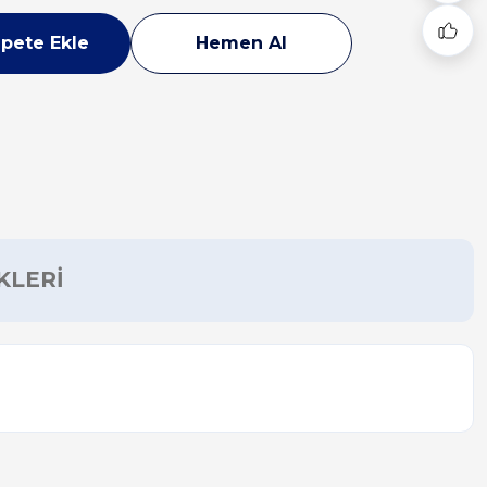
pete Ekle
Hemen Al
KLERİ