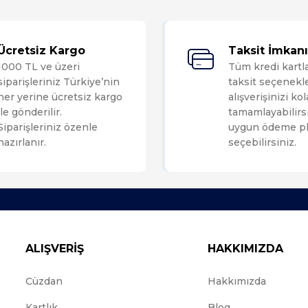
Bu ürüne ilk yorumu siz yapın!
Ücretsiz Kargo
Taksit İmkanı
1000 TL ve üzeri
Tüm kredi kartl
Yorum Yaz
siparişleriniz Türkiye’nin
taksit seçenekle
her yerine ücretsiz kargo
alışverişinizi ko
ile gönderilir.
tamamlayabilirsi
Siparişleriniz özenle
uygun ödeme pl
hazırlanır.
seçebilirsiniz.
ALIŞVERİŞ
HAKKIMIZDA
Cüzdan
Hakkımızda
Kartlık
Blog