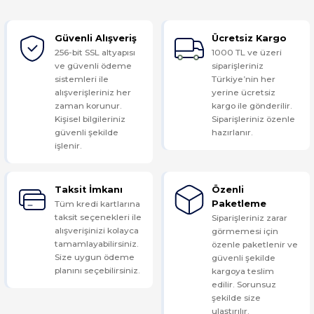
Güvenli Alışveriş
Ücretsiz Kargo
Yorum Yaz
256-bit SSL altyapısı
1000 TL ve üzeri
ve güvenli ödeme
siparişleriniz
sistemleri ile
Türkiye’nin her
alışverişleriniz her
yerine ücretsiz
zaman korunur.
kargo ile gönderilir.
Kişisel bilgileriniz
Siparişleriniz özenle
güvenli şekilde
hazırlanır.
işlenir.
Taksit İmkanı
Özenli
Tüm kredi kartlarına
Paketleme
taksit seçenekleri ile
Siparişleriniz zarar
alışverişinizi kolayca
görmemesi için
tamamlayabilirsiniz.
özenle paketlenir ve
Size uygun ödeme
güvenli şekilde
planını seçebilirsiniz.
kargoya teslim
edilir. Sorunsuz
şekilde size
ulaştırılır.