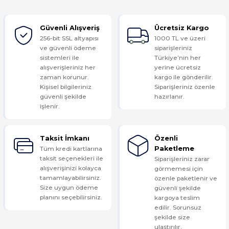
Güvenli Alışveriş
Ücretsiz Kargo
Yorum Yaz
256-bit SSL altyapısı
1000 TL ve üzeri
ve güvenli ödeme
siparişleriniz
sistemleri ile
Türkiye’nin her
alışverişleriniz her
yerine ücretsiz
zaman korunur.
kargo ile gönderilir.
Kişisel bilgileriniz
Siparişleriniz özenle
güvenli şekilde
hazırlanır.
işlenir.
Taksit İmkanı
Özenli
Tüm kredi kartlarına
Paketleme
taksit seçenekleri ile
Siparişleriniz zarar
alışverişinizi kolayca
görmemesi için
tamamlayabilirsiniz.
özenle paketlenir ve
Size uygun ödeme
güvenli şekilde
planını seçebilirsiniz.
kargoya teslim
edilir. Sorunsuz
şekilde size
ulaştırılır.