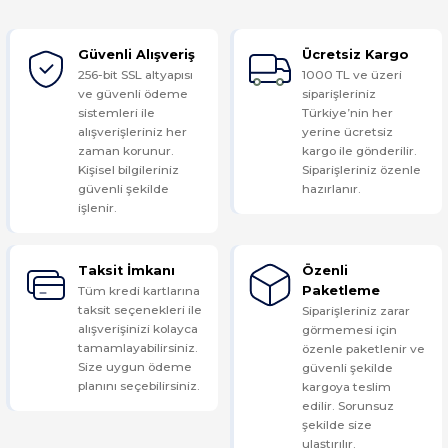
Güvenli Alışveriş
Ücretsiz Kargo
Yorum Yaz
256-bit SSL altyapısı
1000 TL ve üzeri
ve güvenli ödeme
siparişleriniz
sistemleri ile
Türkiye’nin her
alışverişleriniz her
yerine ücretsiz
zaman korunur.
kargo ile gönderilir.
Kişisel bilgileriniz
Siparişleriniz özenle
güvenli şekilde
hazırlanır.
işlenir.
Taksit İmkanı
Özenli
Tüm kredi kartlarına
Paketleme
taksit seçenekleri ile
Siparişleriniz zarar
alışverişinizi kolayca
görmemesi için
tamamlayabilirsiniz.
özenle paketlenir ve
Size uygun ödeme
güvenli şekilde
planını seçebilirsiniz.
kargoya teslim
edilir. Sorunsuz
şekilde size
ulaştırılır.