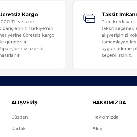
Bu ürüne ilk yorumu siz yapın!
Ücretsiz Kargo
Taksit İmkanı
1000 TL ve üzeri
Tüm kredi kartl
Yorum Yaz
siparişleriniz Türkiye’nin
taksit seçenekle
her yerine ücretsiz kargo
alışverişinizi ko
ile gönderilir.
tamamlayabilirsi
Siparişleriniz özenle
uygun ödeme pl
hazırlanır.
seçebilirsiniz.
ALIŞVERİŞ
HAKKIMIZDA
Cüzdan
Hakkımızda
Kartlık
Blog