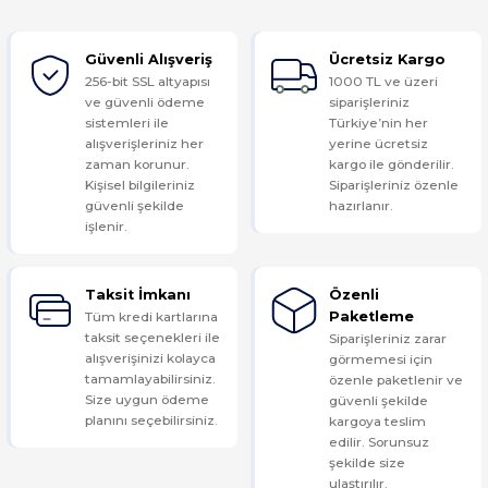
Güvenli Alışveriş
Ücretsiz Kargo
Yorum Yaz
256-bit SSL altyapısı
1000 TL ve üzeri
ve güvenli ödeme
siparişleriniz
sistemleri ile
Türkiye’nin her
alışverişleriniz her
yerine ücretsiz
zaman korunur.
kargo ile gönderilir.
Kişisel bilgileriniz
Siparişleriniz özenle
güvenli şekilde
hazırlanır.
işlenir.
Taksit İmkanı
Özenli
Tüm kredi kartlarına
Paketleme
taksit seçenekleri ile
Siparişleriniz zarar
alışverişinizi kolayca
görmemesi için
tamamlayabilirsiniz.
özenle paketlenir ve
Size uygun ödeme
güvenli şekilde
planını seçebilirsiniz.
kargoya teslim
edilir. Sorunsuz
şekilde size
ulaştırılır.