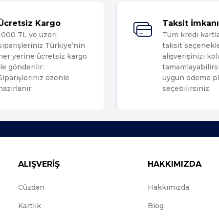
Bu ürüne ilk yorumu siz yapın!
Ücretsiz Kargo
Taksit İmkanı
1000 TL ve üzeri
Tüm kredi kartl
Yorum Yaz
siparişleriniz Türkiye’nin
taksit seçenekle
her yerine ücretsiz kargo
alışverişinizi ko
ile gönderilir.
tamamlayabilirsi
Siparişleriniz özenle
uygun ödeme pl
hazırlanır.
seçebilirsiniz.
ALIŞVERİŞ
HAKKIMIZDA
Cüzdan
Hakkımızda
Kartlık
Blog