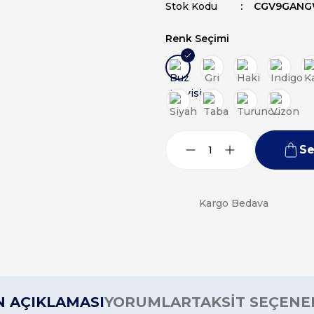
Stok Kodu
CGV9GANG
Renk Seçimi
Se
Kargo Bedava
 AÇIKLAMASI
YORUMLAR
TAKSİT SEÇENE