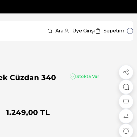
Ara
Üye Girişi
Sepetim
ek Cüzdan 340
Stokta Var
1.249,00 TL