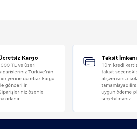
Bu ürüne ilk yorumu siz yapın!
Ücretsiz Kargo
Taksit İmkanı
1000 TL ve üzeri
Tüm kredi kartl
Yorum Yaz
siparişleriniz Türkiye’nin
taksit seçenekle
her yerine ücretsiz kargo
alışverişinizi ko
ile gönderilir.
tamamlayabilirsi
Siparişleriniz özenle
uygun ödeme pl
hazırlanır.
seçebilirsiniz.