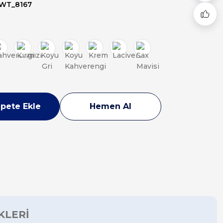
WT_8167
pete Ekle
Hemen Al
KLERİ