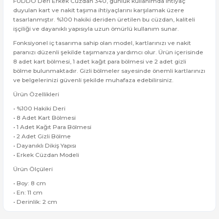
FUDDO Deri Erkek Cüzdan 340, günlük kullanımda ihtiyaç
duyulan kart ve nakit taşıma ihtiyaçlarını karşılamak üzere
tasarlanmıştır. %100 hakiki deriden üretilen bu cüzdan, kaliteli
işçiliği ve dayanıklı yapısıyla uzun ömürlü kullanım sunar.
Fonksiyonel iç tasarıma sahip olan model, kartlarınızı ve nakit
paranızı düzenli şekilde taşımanıza yardımcı olur. Ürün içerisinde
8 adet kart bölmesi, 1 adet kağıt para bölmesi ve 2 adet gizli
bölme bulunmaktadır. Gizli bölmeler sayesinde önemli kartlarınızı
ve belgelerinizi güvenli şekilde muhafaza edebilirsiniz.
Ürün Özellikleri
• %100 Hakiki Deri
• 8 Adet Kart Bölmesi
• 1 Adet Kağıt Para Bölmesi
• 2 Adet Gizli Bölme
• Dayanıklı Dikiş Yapısı
• Erkek Cüzdan Modeli
Ürün Ölçüleri
• Boy: 8 cm
• En: 11 cm
• Derinlik: 2 cm