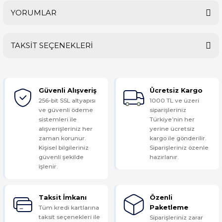
YORUMLAR
TAKSİT SEÇENEKLERİ
Bu ürüne ilk yorumu siz yapın!
Güvenli Alışveriş
Ücretsiz Kargo
Yorum Yaz
256-bit SSL altyapısı
1000 TL ve üzeri
ve güvenli ödeme
siparişleriniz
sistemleri ile
Türkiye’nin her
alışverişleriniz her
yerine ücretsiz
zaman korunur.
kargo ile gönderilir.
Kişisel bilgileriniz
Siparişleriniz özenle
güvenli şekilde
hazırlanır.
işlenir.
Taksit İmkanı
Özenli
Tüm kredi kartlarına
Paketleme
taksit seçenekleri ile
Siparişleriniz zarar