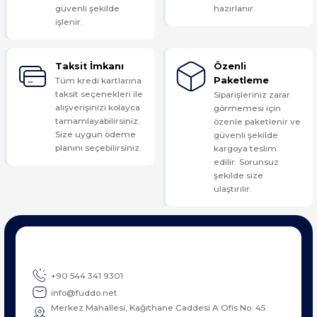
güvenli şekilde
hazırlanır.
işlenir.
Taksit İmkanı
Özenli
Tüm kredi kartlarına
Paketleme
taksit seçenekleri ile
Siparişleriniz zarar
alışverişinizi kolayca
görmemesi için
tamamlayabilirsiniz.
özenle paketlenir ve
Size uygun ödeme
güvenli şekilde
planını seçebilirsiniz.
kargoya teslim
edilir. Sorunsuz
şekilde size
ulaştırılır.
+90 544 341 9301
info@fuddo.net
Merkez Mahallesi, Kağıthane Caddesi A Ofis No: 45