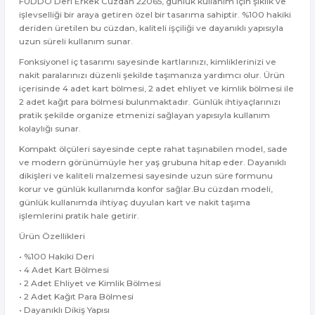
FUDDO Deri Erkek Cüzdan 22065, günlük kullanım için şıklık ve
işlevselliği bir araya getiren özel bir tasarıma sahiptir. %100 hakiki
deriden üretilen bu cüzdan, kaliteli işçiliği ve dayanıklı yapısıyla
uzun süreli kullanım sunar.
Fonksiyonel iç tasarımı sayesinde kartlarınızı, kimliklerinizi ve
nakit paralarınızı düzenli şekilde taşımanıza yardımcı olur. Ürün
içerisinde 4 adet kart bölmesi, 2 adet ehliyet ve kimlik bölmesi ile
2 adet kağıt para bölmesi bulunmaktadır. Günlük ihtiyaçlarınızı
pratik şekilde organize etmenizi sağlayan yapısıyla kullanım
kolaylığı sunar.
Kompakt ölçüleri sayesinde cepte rahat taşınabilen model, sade
ve modern görünümüyle her yaş grubuna hitap eder. Dayanıklı
dikişleri ve kaliteli malzemesi sayesinde uzun süre formunu
korur ve günlük kullanımda konfor sağlar.Bu cüzdan modeli,
günlük kullanımda ihtiyaç duyulan kart ve nakit taşıma
işlemlerini pratik hale getirir.
Ürün Özellikleri
• %100 Hakiki Deri
• 4 Adet Kart Bölmesi
• 2 Adet Ehliyet ve Kimlik Bölmesi
• 2 Adet Kağıt Para Bölmesi
• Dayanıklı Dikiş Yapısı