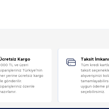
Bu ürüne ilk yorumu siz yapın!
Ücretsiz Kargo
Taksit İmkanı
1000 TL ve üzeri
Tüm kredi kartl
Yorum Yaz
siparişleriniz Türkiye’nin
taksit seçenekle
her yerine ücretsiz kargo
alışverişinizi ko
ile gönderilir.
tamamlayabilirsi
Siparişleriniz özenle
uygun ödeme pl
hazırlanır.
seçebilirsiniz.