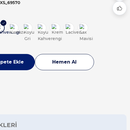
XS_69570
pete Ekle
Hemen Al
KLERİ