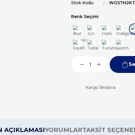
Stok Kodu
WGSTH2KT
Renk Seçimi
Se
Kargo Bedava
 AÇIKLAMASI
YORUMLAR
TAKSİT SEÇENE