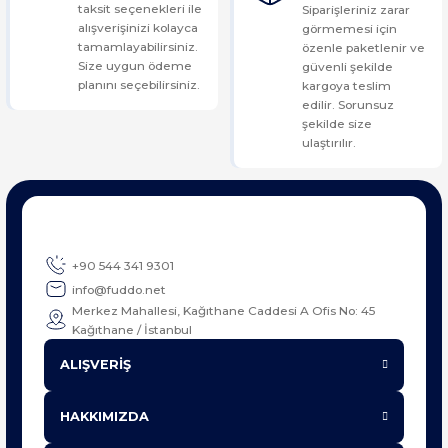
taksit seçenekleri ile
Siparişleriniz zarar
alışverişinizi kolayca
görmemesi için
tamamlayabilirsiniz.
özenle paketlenir ve
Size uygun ödeme
güvenli şekilde
planını seçebilirsiniz.
kargoya teslim
edilir. Sorunsuz
şekilde size
ulaştırılır.
+90 544 341 9301
info@fuddo.net
Merkez Mahallesi, Kağıthane Caddesi A Ofis No: 45
Kağıthane / İstanbul
ALIŞVERİŞ
HAKKIMIZDA