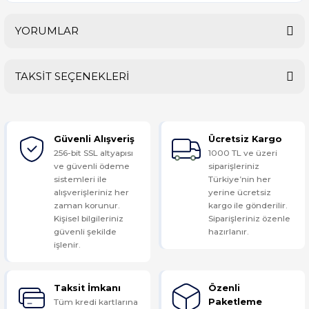
YORUMLAR
TAKSİT SEÇENEKLERİ
Bu ürüne ilk yorumu siz yapın!
Güvenli Alışveriş
Ücretsiz Kargo
Yorum Yaz
256-bit SSL altyapısı
1000 TL ve üzeri
ve güvenli ödeme
siparişleriniz
sistemleri ile
Türkiye’nin her
alışverişleriniz her
yerine ücretsiz
zaman korunur.
kargo ile gönderilir.
Kişisel bilgileriniz
Siparişleriniz özenle
güvenli şekilde
hazırlanır.
işlenir.
Taksit İmkanı
Özenli
Tüm kredi kartlarına
Paketleme