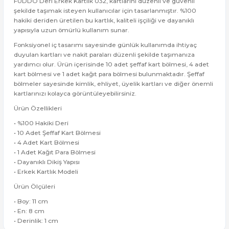
FUDDO Deri Erkek Kartlık 032, kartlarını düzenli ve güvenli
şekilde taşımak isteyen kullanıcılar için tasarlanmıştır. %100
hakiki deriden üretilen bu kartlık, kaliteli işçiliği ve dayanıklı
yapısıyla uzun ömürlü kullanım sunar.
Fonksiyonel iç tasarımı sayesinde günlük kullanımda ihtiyaç
duyulan kartları ve nakit paraları düzenli şekilde taşımanıza
yardımcı olur. Ürün içerisinde 10 adet şeffaf kart bölmesi, 4 adet
kart bölmesi ve 1 adet kağıt para bölmesi bulunmaktadır. Şeffaf
bölmeler sayesinde kimlik, ehliyet, üyelik kartları ve diğer önemli
kartlarınızı kolayca görüntüleyebilirsiniz.
Ürün Özellikleri
• %100 Hakiki Deri
• 10 Adet Şeffaf Kart Bölmesi
• 4 Adet Kart Bölmesi
• 1 Adet Kağıt Para Bölmesi
• Dayanıklı Dikiş Yapısı
• Erkek Kartlık Modeli
Ürün Ölçüleri
• Boy: 11 cm
• En: 8 cm
• Derinlik: 1 cm