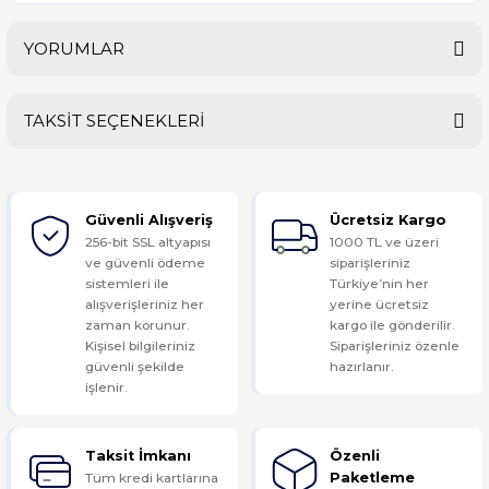
YORUMLAR
TAKSİT SEÇENEKLERİ
Bu ürüne ilk yorumu siz yapın!
Güvenli Alışveriş
Ücretsiz Kargo
Yorum Yaz
256-bit SSL altyapısı
1000 TL ve üzeri
ve güvenli ödeme
siparişleriniz
sistemleri ile
Türkiye’nin her
alışverişleriniz her
yerine ücretsiz
zaman korunur.
kargo ile gönderilir.
Kişisel bilgileriniz
Siparişleriniz özenle
güvenli şekilde
hazırlanır.
işlenir.
Taksit İmkanı
Özenli
Tüm kredi kartlarına
Paketleme