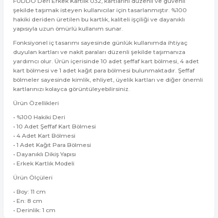
FUDDO Deri Erkek Kartlık 032, kartlarını düzenli ve güvenli
şekilde taşımak isteyen kullanıcılar için tasarlanmıştır. %100
hakiki deriden üretilen bu kartlık, kaliteli işçiliği ve dayanıklı
yapısıyla uzun ömürlü kullanım sunar.
Fonksiyonel iç tasarımı sayesinde günlük kullanımda ihtiyaç
duyulan kartları ve nakit paraları düzenli şekilde taşımanıza
yardımcı olur. Ürün içerisinde 10 adet şeffaf kart bölmesi, 4 adet
kart bölmesi ve 1 adet kağıt para bölmesi bulunmaktadır. Şeffaf
bölmeler sayesinde kimlik, ehliyet, üyelik kartları ve diğer önemli
kartlarınızı kolayca görüntüleyebilirsiniz.
Ürün Özellikleri
• %100 Hakiki Deri
• 10 Adet Şeffaf Kart Bölmesi
• 4 Adet Kart Bölmesi
• 1 Adet Kağıt Para Bölmesi
• Dayanıklı Dikiş Yapısı
• Erkek Kartlık Modeli
Ürün Ölçüleri
• Boy: 11 cm
• En: 8 cm
• Derinlik: 1 cm