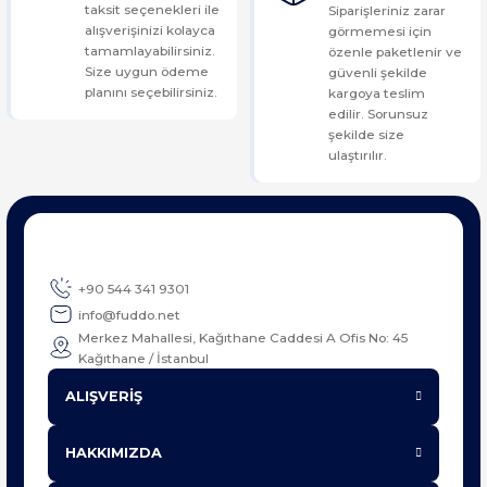
taksit seçenekleri ile
Siparişleriniz zarar
alışverişinizi kolayca
görmemesi için
tamamlayabilirsiniz.
özenle paketlenir ve
Size uygun ödeme
güvenli şekilde
planını seçebilirsiniz.
kargoya teslim
edilir. Sorunsuz
şekilde size
ulaştırılır.
+90 544 341 9301
info@fuddo.net
Merkez Mahallesi, Kağıthane Caddesi A Ofis No: 45
Kağıthane / İstanbul
ALIŞVERİŞ
HAKKIMIZDA