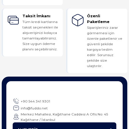
Taksit İmkanı
Özenli
Tüm kredi kartlarına
Paketleme
taksit seçenekleri ile
Siparişleriniz zarar
alışverişinizi kolayca
görmemesi için
tamamlayabilirsiniz.
özenle paketlenir ve
Size uygun ödeme
güvenli şekilde
planını seçebilirsiniz.
kargoya teslim
edilir. Sorunsuz
şekilde size
ulaştırılır.
+90 544 341 9301
info@fuddo.net
Merkez Mahallesi, Kağıthane Caddesi A Ofis No: 45
Kağıthane / İstanbul