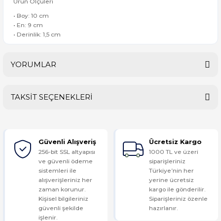
Ürün Ölçüleri
• Boy: 10 cm
• En: 9 cm
• Derinlik: 1,5 cm
YORUMLAR
TAKSİT SEÇENEKLERİ
Bu ürüne ilk yorumu siz yapın!
Güvenli Alışveriş
Ücretsiz Kargo
Yorum Yaz
256-bit SSL altyapısı
1000 TL ve üzeri
ve güvenli ödeme
siparişleriniz
sistemleri ile
Türkiye’nin her
alışverişleriniz her
yerine ücretsiz
zaman korunur.
kargo ile gönderilir.
Kişisel bilgileriniz
Siparişleriniz özenle
güvenli şekilde
hazırlanır.
işlenir.