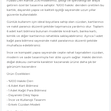
Fuddo Deri Kartlık 206 modelimiz, şıklığı ve işlevselliği bir araya
getiren özel bir tasarıma sahiptir. %100 hakiki deriden üretilen bu
kartlık, dayanıklı yapısı ve kaliteli işçiliği sayesinde uzun yıllar
güvenle kullanılabilir.
Günlük kullanım için ideal boyutlara sahip olan cüzdan, kartlarınızı
ve nakit paranızı düzenli şekilde taşımanıza yardımcı olur. Toplam
6 adet kart bölmesi bulunan modelde kredi kartı, banka kartı,
kimlik ve diğer kartlarınızı rahatlıkla saklayabilirsiniz. Ayrıca 1 adet
kağıt para bölmesi sayesinde nakit paralarınızı düzenli şekilde
muhafaza edebilirsiniz.
İnce ve kompakt yapısı sayesinde cepte rahat taşınabilen cüzdan,
modern ve sade tasarımıyla her stile uyum sağlar. Hakiki derinin
doğal dokusu zamanla karakter kazanarak ürüne daha şık bir
görünüm kazandırır.
Ürün Özellikleri
• %100 Hakiki Deri
• 6 Adet Kart Bölmesi
• 1 Adet Kağıt Para Bölmesi
• Dayanıklı Dikiş Yapısı
• İnce ve Kullanışlı Tasarım
• Erkek Cüzdan Modeli