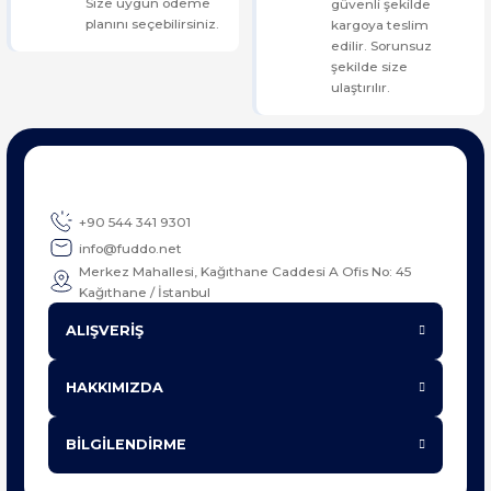
Size uygun ödeme
güvenli şekilde
planını seçebilirsiniz.
kargoya teslim
edilir. Sorunsuz
şekilde size
ulaştırılır.
+90 544 341 9301
info@fuddo.net
Merkez Mahallesi, Kağıthane Caddesi A Ofis No: 45
Kağıthane / İstanbul
ALIŞVERİŞ
HAKKIMIZDA
BİLGİLENDİRME