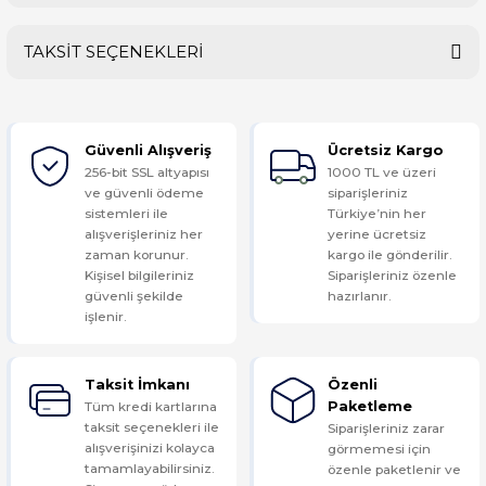
TAKSİT SEÇENEKLERİ
Bu ürüne ilk yorumu siz yapın!
Güvenli Alışveriş
Ücretsiz Kargo
Yorum Yaz
256-bit SSL altyapısı
1000 TL ve üzeri
ve güvenli ödeme
siparişleriniz
sistemleri ile
Türkiye’nin her
alışverişleriniz her
yerine ücretsiz
zaman korunur.
kargo ile gönderilir.
Kişisel bilgileriniz
Siparişleriniz özenle
güvenli şekilde
hazırlanır.
işlenir.
Taksit İmkanı
Özenli
Tüm kredi kartlarına
Paketleme
taksit seçenekleri ile
Siparişleriniz zarar
alışverişinizi kolayca
görmemesi için
tamamlayabilirsiniz.
özenle paketlenir ve