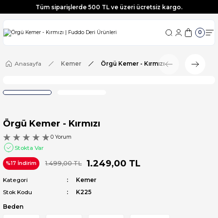
Tüm siparişlerde 500 TL ve üzeri ücretsiz kargo.
0
Anasayfa
Kemer
Örgü Kemer - Kırmızı
Örgü Kemer - Kırmızı
0 Yorum
Stokta Var
1.249,00 TL
1.499,00 TL
%17 İndirim
Kategori
Kemer
Stok Kodu
K225
Beden