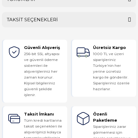
TAKSİT SEÇENEKLERİ
Bu ürüne ilk yorumu siz yapın!
Güvenli Alışveriş
Ücretsiz Kargo
Yorum Yaz
256-bit SSL altyapısı
1000 TL ve üzeri
ve güvenli ödeme
siparişleriniz
sistemleri ile
Türkiye’nin her
alışverişleriniz her
yerine ücretsiz
zaman korunur.
kargo ile gönderilir.
Kişisel bilgileriniz
Siparişleriniz özenle
güvenli şekilde
hazırlanır.
işlenir.
Taksit İmkanı
Özenli
Tüm kredi kartlarına
Paketleme
taksit seçenekleri ile
Siparişleriniz zarar
alışverişinizi kolayca
görmemesi için
tamamlayabilirsiniz.