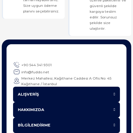
özenle paketlenir ve
Size uygun ödeme
güvenli şekilde
planını seçebilirsiniz.
kargoya teslim
edilir. Sorunsuz
şekilde size
ulaştırılır.
+90 544 341 9301
info@fuddo.net
Merkez Mahallesi, Kağıthane Caddesi A Ofis No: 45
Kağıthane / İstanbul
ALIŞVERİŞ
HAKKIMIZDA
BİLGİLENDİRME