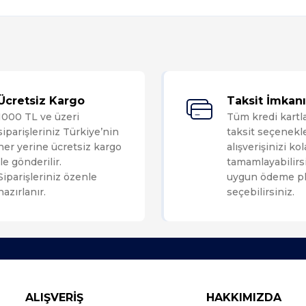
Bu ürüne ilk yorumu siz yapın!
Ücretsiz Kargo
Taksit İmkanı
1000 TL ve üzeri
Tüm kredi kartl
Yorum Yaz
siparişleriniz Türkiye’nin
taksit seçenekle
her yerine ücretsiz kargo
alışverişinizi ko
ile gönderilir.
tamamlayabilirsi
Siparişleriniz özenle
uygun ödeme pl
hazırlanır.
seçebilirsiniz.
ALIŞVERİŞ
HAKKIMIZDA