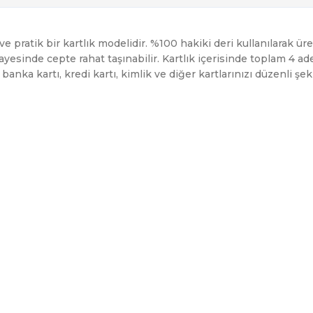
 pratik bir kartlık modelidir. %100 hakiki deri kullanılarak üretil
yesinde cepte rahat taşınabilir. Kartlık içerisinde toplam 4 ade
z banka kartı, kredi kartı, kimlik ve diğer kartlarınızı düzenli ş