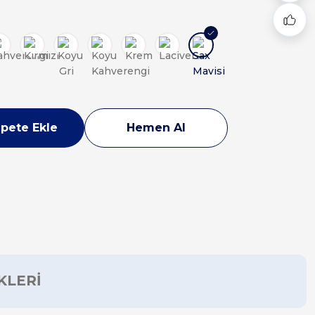
pete Ekle
Hemen Al
KLERİ