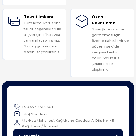
Taksit İmkanı
Özenli
Tüm kredi kartlarına
Paketleme
taksit seçenekleri ile
Siparişleriniz zarar
alışverişinizi kolayca
görmemesi için
tamamlayabilirsiniz.
özenle paketlenir ve
Size uygun ödeme
güvenli şekilde
planını seçebilirsiniz.
kargoya teslim
edilir. Sorunsuz
şekilde size
ulaştırılır.
+90 544 341 9301
info@fuddo.net
Merkez Mahallesi, Kağıthane Caddesi A Ofis No: 45
Kağıthane / İstanbul