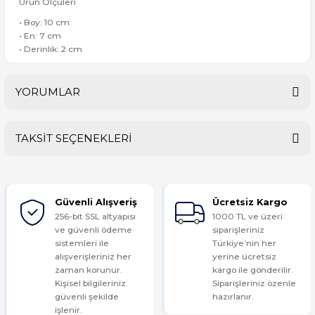
Ürün Ölçüleri
• Boy: 10 cm
• En: 7 cm
• Derinlik: 2 cm
YORUMLAR
TAKSİT SEÇENEKLERİ
Bu ürüne ilk yorumu siz yapın!
Güvenli Alışveriş
Ücretsiz Kargo
Yorum Yaz
256-bit SSL altyapısı
1000 TL ve üzeri
ve güvenli ödeme
siparişleriniz
sistemleri ile
Türkiye’nin her
alışverişleriniz her
yerine ücretsiz
zaman korunur.
kargo ile gönderilir.
Kişisel bilgileriniz
Siparişleriniz özenle
güvenli şekilde
hazırlanır.
işlenir.