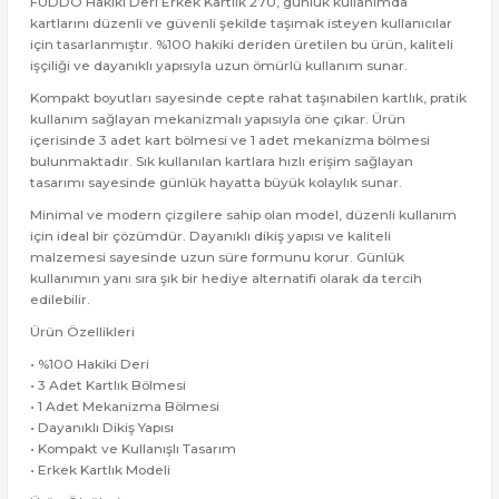
FUDDO Hakiki Deri Erkek Kartlık 270, günlük kullanımda
kartlarını düzenli ve güvenli şekilde taşımak isteyen kullanıcılar
için tasarlanmıştır. %100 hakiki deriden üretilen bu ürün, kaliteli
işçiliği ve dayanıklı yapısıyla uzun ömürlü kullanım sunar.
Kompakt boyutları sayesinde cepte rahat taşınabilen kartlık, pratik
kullanım sağlayan mekanizmalı yapısıyla öne çıkar. Ürün
içerisinde 3 adet kart bölmesi ve 1 adet mekanizma bölmesi
bulunmaktadır. Sık kullanılan kartlara hızlı erişim sağlayan
tasarımı sayesinde günlük hayatta büyük kolaylık sunar.
Minimal ve modern çizgilere sahip olan model, düzenli kullanım
için ideal bir çözümdür. Dayanıklı dikiş yapısı ve kaliteli
malzemesi sayesinde uzun süre formunu korur. Günlük
kullanımın yanı sıra şık bir hediye alternatifi olarak da tercih
edilebilir.
Ürün Özellikleri
• %100 Hakiki Deri
• 3 Adet Kartlık Bölmesi
• 1 Adet Mekanizma Bölmesi
• Dayanıklı Dikiş Yapısı
• Kompakt ve Kullanışlı Tasarım
• Erkek Kartlık Modeli