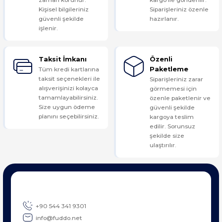
Kişisel bilgileriniz
Siparişleriniz özenle
güvenli şekilde
hazırlanır.
işlenir.
Taksit İmkanı
Özenli
Tüm kredi kartlarına
Paketleme
taksit seçenekleri ile
Siparişleriniz zarar
alışverişinizi kolayca
görmemesi için
tamamlayabilirsiniz.
özenle paketlenir ve
Size uygun ödeme
güvenli şekilde
planını seçebilirsiniz.
kargoya teslim
edilir. Sorunsuz
şekilde size
ulaştırılır.
+90 544 341 9301
info@fuddo.net