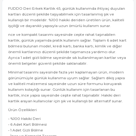
FUDDO Deri Erkek Kartlık 45, günlük kullanımda ihtiyaç duyulan
kartları düzenli şekilde taşıyabilmek için tasarlanmış şık ve
kullanışlı bir modeldir. %100 hakiki deriden üretilen ürün, kaliteli
işçiliği ve dayanıklı yapısıyla uzun ömürlü kullanım sunar.
nce ve kompakt tasarımı sayesinde cepte rahat taşınabilen
kartlık, günlük yaşamda pratik kullanım sağlar. Toplam 6 adet kart
bölmesi bulunan model, kredi kartı, banka kartı, kimlik ve diğer
önemli kartlarınızı düzenli şekilde taşımanıza yardımcı olur.
Ayrıca 1 adet gizli bölme sayesinde sık kullanılmayan kartlar veya
önemli belgeler güvenli şekilde saklanabilir.
Minimal tasarımı sayesinde fazla yer kaplamayan ürün, modern
görünümüyle günlük kullanıma uyum sağlar. Sağlam dikiş yapısı
ve kaliteli malzemesi sayesinde uzun süre formunu koruyarak
kullanım kolaylığı sunar. Günlük kullanım için tasarlanan bu
kartlık, ince yapısı sayesinde cepte rahat taşınabilir. Hakiki deri
kartlık arayan kullanıcılar için şık ve kullanışlı bir alternatif sunar.
Ürün Özellikleri
• %100 Hakiki Deri
• 6 Adet Kart Bölmesi
• 1 Adet Gizli Bölme
• İnce ve Kompakt Tasarım