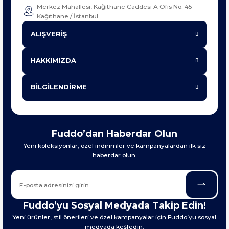
Merkez Mahallesi, Kağıthane Caddesi A Ofis No: 45
Kağıthane / İstanbul
ALIŞVERİŞ
HAKKIMIZDA
BİLGİLENDİRME
Fuddo’dan Haberdar Olun
Yeni koleksiyonlar, özel indirimler ve kampanyalardan ilk siz
haberdar olun.
Fuddo’yu Sosyal Medyada Takip Edin!
Yeni ürünler, stil önerileri ve özel kampanyalar için Fuddo’yu sosyal
medyada keşfedin.