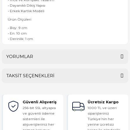
• Dayanıklı Dikiş Yapısı
• Erkek Kartlık Modeli
Ürün Ölçüleri
• Boy: 9 cm
• En: 10 cm
• Derinlik: 1 cm
YORUMLAR
TAKSİT SEÇENEKLERİ
Bu ürüne ilk yorumu siz yapın!
Güvenli Alışveriş
Ücretsiz Kargo
Yorum Yaz
256-bit SSL altyapısı
1000 TL ve üzeri
ve güvenli ödeme
siparişleriniz
sistemleri ile
Türkiye’nin her
alışverişleriniz her
yerine ücretsiz
zaman korunur.
kargo ile gönderilir.